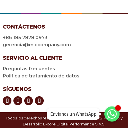
CONTÁCTENOS
+86 185 7878 0973
gerencia@mlccompany.com
SERVICIO AL CLIENTE
Preguntas frecuentes
Política de tratamiento de datos
SÍGUENOS
Envíanos un WhatsApp
Envíanos un WhatsApp
1
Envíanos un WhatsApp
Envíanos un WhatsApp
Todos los derechos reservados ©MLC Company 2021 - Diseño y
Desarrollo
E-core Digital Performance S.A.S.