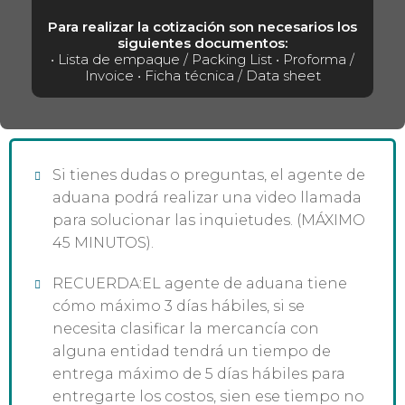
Para realizar la cotización son necesarios los
siguientes documentos:
• Lista de empaque / Packing List • Proforma /
Invoice • Ficha técnica / Data sheet
Si tienes dudas o preguntas, el agente de
aduana podrá realizar una video llamada
para solucionar las inquietudes. (MÁXIMO
45 MINUTOS).
RECUERDA:EL agente de aduana tiene
cómo máximo 3 días hábiles, si se
necesita clasificar la mercancía con
alguna entidad tendrá un tiempo de
entrega máximo de 5 días hábiles para
entregarte los costos, sien ese tiempo no